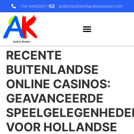
+56 944504214
andreskosher@andreskosher.com
RECENTE
BUITENLANDSE
ONLINE CASINOS:
GEAVANCEERDE
SPEELGELEGENHEDE
VOOR HOLLANDSE