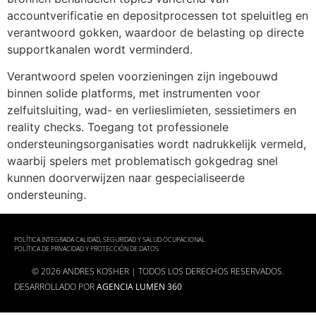
accountverificatie en depositprocessen tot speluitleg en
verantwoord gokken, waardoor de belasting op directe
supportkanalen wordt verminderd.
Verantwoord spelen voorzieningen zijn ingebouwd
binnen solide platforms, met instrumenten voor
zelfuitsluiting, wad- en verlieslimieten, sessietimers en
reality checks. Toegang tot professionele
ondersteuningsorganisaties wordt nadrukkelijk vermeld,
waarbij spelers met problematisch gokgedrag snel
kunnen doorverwijzen naar gespecialiseerde
ondersteuning.
POLÍTICA INTEGRADA CALIDAD, SEGURIDAD Y SALUD OCUPACIONAL
POLÍTICA DE PRIVACIDAD Y PROTECCIÓN DE DATOS
© 2026 ANDRES KOSHER | TODOS LOS DERECHOS RESERVADOS.
DESARROLLADO POR
AGENCIA LUMEN 360