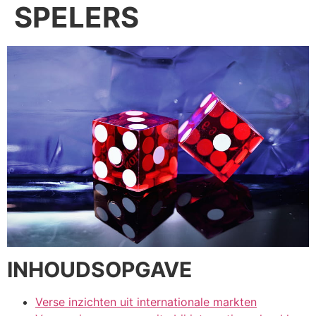
SPELERS
INHOUDSOPGAVE
Verse inzichten uit internationale markten