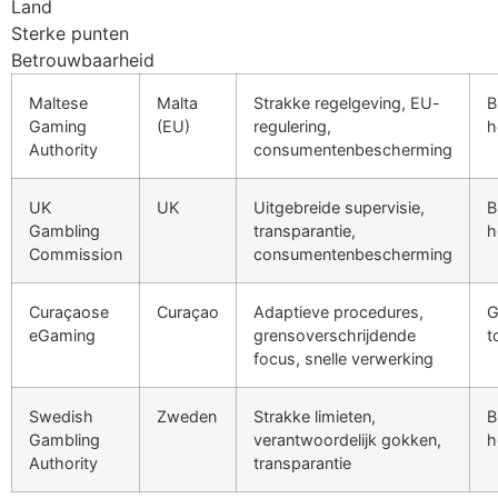
Land
Sterke punten
Betrouwbaarheid
Maltese
Malta
Strakke regelgeving, EU-
B
Gaming
(EU)
regulering,
h
Authority
consumentenbescherming
UK
UK
Uitgebreide supervisie,
B
Gambling
transparantie,
h
Commission
consumentenbescherming
Curaçaose
Curaçao
Adaptieve procedures,
G
eGaming
grensoverschrijdende
t
focus, snelle verwerking
Swedish
Zweden
Strakke limieten,
B
Gambling
verantwoordelijk gokken,
h
Authority
transparantie