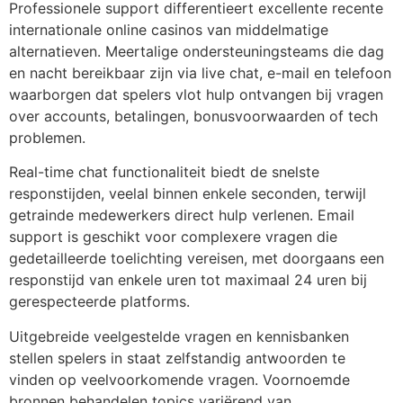
Professionele support differentieert excellente recente
internationale online casinos van middelmatige
alternatieven. Meertalige ondersteuningsteams die dag
en nacht bereikbaar zijn via live chat, e-mail en telefoon
waarborgen dat spelers vlot hulp ontvangen bij vragen
over accounts, betalingen, bonusvoorwaarden of tech
problemen.
Real-time chat functionaliteit biedt de snelste
responstijden, veelal binnen enkele seconden, terwijl
getrainde medewerkers direct hulp verlenen. Email
support is geschikt voor complexere vragen die
gedetailleerde toelichting vereisen, met doorgaans een
responstijd van enkele uren tot maximaal 24 uren bij
gerespecteerde platforms.
Uitgebreide veelgestelde vragen en kennisbanken
stellen spelers in staat zelfstandig antwoorden te
vinden op veelvoorkomende vragen. Voornoemde
bronnen behandelen topics variërend van