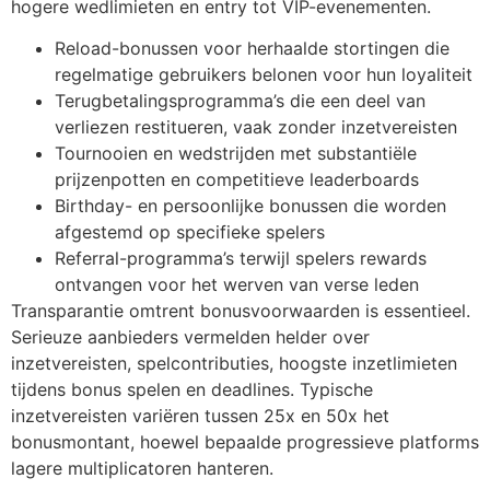
hogere wedlimieten en entry tot VIP-evenementen.
Reload-bonussen voor herhaalde stortingen die
regelmatige gebruikers belonen voor hun loyaliteit
Terugbetalingsprogramma’s die een deel van
verliezen restitueren, vaak zonder inzetvereisten
Tournooien en wedstrijden met substantiële
prijzenpotten en competitieve leaderboards
Birthday- en persoonlijke bonussen die worden
afgestemd op specifieke spelers
Referral-programma’s terwijl spelers rewards
ontvangen voor het werven van verse leden
Transparantie omtrent bonusvoorwaarden is essentieel.
Serieuze aanbieders vermelden helder over
inzetvereisten, spelcontributies, hoogste inzetlimieten
tijdens bonus spelen en deadlines. Typische
inzetvereisten variëren tussen 25x en 50x het
bonusmontant, hoewel bepaalde progressieve platforms
lagere multiplicatoren hanteren.