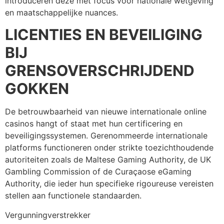
introduceren deze met focus voor nationale wetgeving
en maatschappelijke nuances.
LICENTIES EN BEVEILIGING
BIJ
GRENSOVERSCHRIJDEND
GOKKEN
De betrouwbaarheid van nieuwe internationale online
casinos hangt of staat met hun certificering en
beveiligingssystemen. Gerenommeerde internationale
platforms functioneren onder strikte toezichthoudende
autoriteiten zoals de Maltese Gaming Authority, de UK
Gambling Commission of de Curaçaose eGaming
Authority, die ieder hun specifieke rigoureuse vereisten
stellen aan functionele standaarden.
Vergunningverstrekker