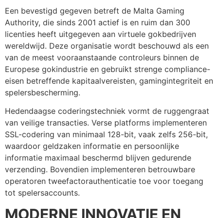
Een bevestigd gegeven betreft de Malta Gaming
Authority, die sinds 2001 actief is en ruim dan 300
licenties heeft uitgegeven aan virtuele gokbedrijven
wereldwijd. Deze organisatie wordt beschouwd als een
van de meest vooraanstaande controleurs binnen de
Europese gokindustrie en gebruikt strenge compliance-
eisen betreffende kapitaalvereisten, gamingintegriteit en
spelersbescherming.
Hedendaagse coderingstechniek vormt de ruggengraat
van veilige transacties. Verse platforms implementeren
SSL-codering van minimaal 128-bit, vaak zelfs 256-bit,
waardoor geldzaken informatie en persoonlijke
informatie maximaal beschermd blijven gedurende
verzending. Bovendien implementeren betrouwbare
operatoren tweefactorauthenticatie toe voor toegang
tot spelersaccounts.
MODERNE INNOVATIE EN