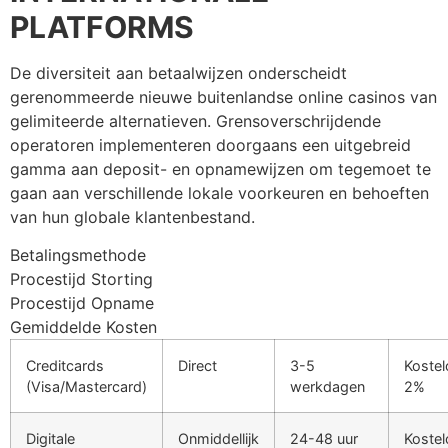
PLATFORMS
De diversiteit aan betaalwijzen onderscheidt
gerenommeerde nieuwe buitenlandse online casinos van
gelimiteerde alternatieven. Grensoverschrijdende
operatoren implementeren doorgaans een uitgebreid
gamma aan deposit- en opnamewijzen om tegemoet te
gaan aan verschillende lokale voorkeuren en behoeften
van hun globale klantenbestand.
Betalingsmethode
Procestijd Storting
Procestijd Opname
Gemiddelde Kosten
Creditcards
Direct
3-5
Kostel
(Visa/Mastercard)
werkdagen
2%
Digitale
Onmiddellijk
24-48 uur
Kostel