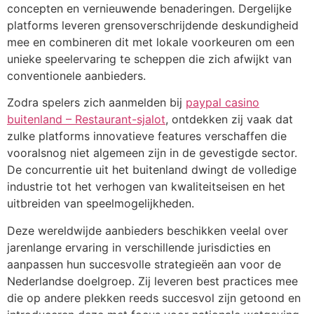
concepten en vernieuwende benaderingen. Dergelijke
platforms leveren grensoverschrijdende deskundigheid
mee en combineren dit met lokale voorkeuren om een
unieke speelervaring te scheppen die zich afwijkt van
conventionele aanbieders.
Zodra spelers zich aanmelden bij
paypal casino
buitenland – Restaurant-sjalot
, ontdekken zij vaak dat
zulke platforms innovatieve features verschaffen die
vooralsnog niet algemeen zijn in de gevestigde sector.
De concurrentie uit het buitenland dwingt de volledige
industrie tot het verhogen van kwaliteitseisen en het
uitbreiden van speelmogelijkheden.
Deze wereldwijde aanbieders beschikken veelal over
jarenlange ervaring in verschillende jurisdicties en
aanpassen hun succesvolle strategieën aan voor de
Nederlandse doelgroep. Zij leveren best practices mee
die op andere plekken reeds succesvol zijn getoond en