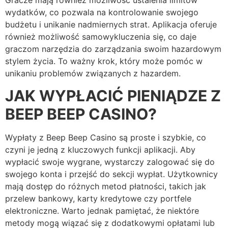
wydatków, co pozwala na kontrolowanie swojego
budżetu i unikanie nadmiernych strat. Aplikacja oferuje
również możliwość samowykluczenia się, co daje
graczom narzędzia do zarządzania swoim hazardowym
stylem życia. To ważny krok, który może pomóc w
unikaniu problemów związanych z hazardem.
JAK WYPŁACIĆ PIENIĄDZE Z
BEEP BEEP CASINO?
Wypłaty z Beep Beep Casino są proste i szybkie, co
czyni je jedną z kluczowych funkcji aplikacji. Aby
wypłacić swoje wygrane, wystarczy zalogować się do
swojego konta i przejść do sekcji wypłat. Użytkownicy
mają dostęp do różnych metod płatności, takich jak
przelew bankowy, karty kredytowe czy portfele
elektroniczne. Warto jednak pamiętać, że niektóre
metody mogą wiązać się z dodatkowymi opłatami lub