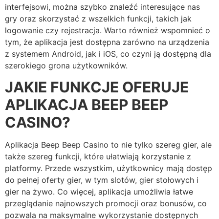
interfejsowi, można szybko znaleźć interesujące nas
gry oraz skorzystać z wszelkich funkcji, takich jak
logowanie czy rejestracja. Warto również wspomnieć o
tym, że aplikacja jest dostępna zarówno na urządzenia
z systemem Android, jak i iOS, co czyni ją dostępną dla
szerokiego grona użytkowników.
JAKIE FUNKCJE OFERUJE
APLIKACJA BEEP BEEP
CASINO?
Aplikacja Beep Beep Casino to nie tylko szereg gier, ale
także szereg funkcji, które ułatwiają korzystanie z
platformy. Przede wszystkim, użytkownicy mają dostęp
do pełnej oferty gier, w tym slotów, gier stołowych i
gier na żywo. Co więcej, aplikacja umożliwia łatwe
przeglądanie najnowszych promocji oraz bonusów, co
pozwala na maksymalne wykorzystanie dostępnych