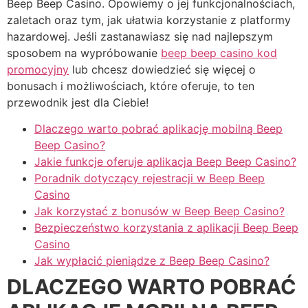
Beep Beep Casino. Opowiemy o jej funkcjonalnościach,
zaletach oraz tym, jak ułatwia korzystanie z platformy
hazardowej. Jeśli zastanawiasz się nad najlepszym
sposobem na wypróbowanie
beep beep casino kod
promocyjny
lub chcesz dowiedzieć się więcej o
bonusach i możliwościach, które oferuje, to ten
przewodnik jest dla Ciebie!
Dlaczego warto pobrać aplikację mobilną Beep
Beep Casino?
Jakie funkcje oferuje aplikacja Beep Beep Casino?
Poradnik dotyczący rejestracji w Beep Beep
Casino
Jak korzystać z bonusów w Beep Beep Casino?
Bezpieczeństwo korzystania z aplikacji Beep Beep
Casino
Jak wypłacić pieniądze z Beep Beep Casino?
DLACZEGO WARTO POBRAĆ