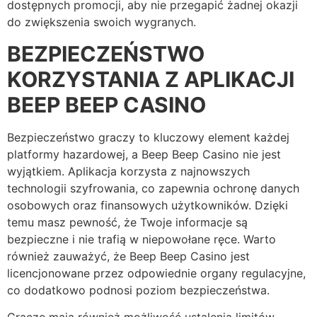
dostępnych promocji, aby nie przegapić żadnej okazji
do zwiększenia swoich wygranych.
BEZPIECZEŃSTWO
KORZYSTANIA Z APLIKACJI
BEEP BEEP CASINO
Bezpieczeństwo graczy to kluczowy element każdej
platformy hazardowej, a Beep Beep Casino nie jest
wyjątkiem. Aplikacja korzysta z najnowszych
technologii szyfrowania, co zapewnia ochronę danych
osobowych oraz finansowych użytkowników. Dzięki
temu masz pewność, że Twoje informacje są
bezpieczne i nie trafią w niepowołane ręce. Warto
również zauważyć, że Beep Beep Casino jest
licencjonowane przez odpowiednie organy regulacyjne,
co dodatkowo podnosi poziom bezpieczeństwa.
Gracze mają również możliwość ustalenia limitów