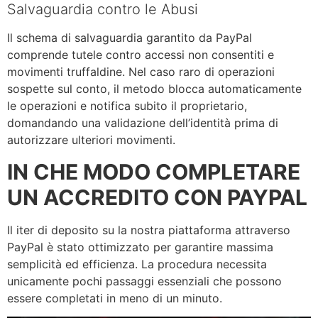
Salvaguardia contro le Abusi
Il schema di salvaguardia garantito da PayPal
comprende tutele contro accessi non consentiti e
movimenti truffaldine. Nel caso raro di operazioni
sospette sul conto, il metodo blocca automaticamente
le operazioni e notifica subito il proprietario,
domandando una validazione dell’identità prima di
autorizzare ulteriori movimenti.
IN CHE MODO COMPLETARE
UN ACCREDITO CON PAYPAL
Il iter di deposito su la nostra piattaforma attraverso
PayPal è stato ottimizzato per garantire massima
semplicità ed efficienza. La procedura necessita
unicamente pochi passaggi essenziali che possono
essere completati in meno di un minuto.