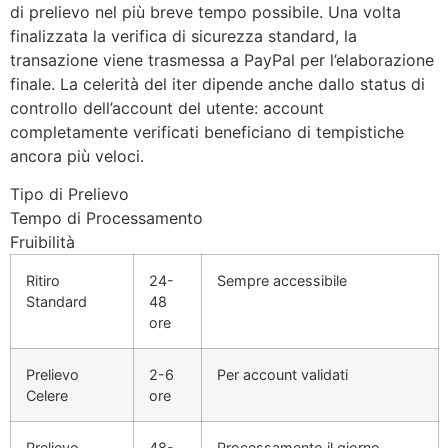
di prelievo nel più breve tempo possibile. Una volta
finalizzata la verifica di sicurezza standard, la
transazione viene trasmessa a PayPal per l’elaborazione
finale. La celerità del iter dipende anche dallo status di
controllo dell’account del utente: account
completamente verificati beneficiano di tempistiche
ancora più veloci.
Tipo di Prelievo
Tempo di Processamento
Fruibilità
Ritiro
24-
Sempre accessibile
Standard
48
ore
Prelievo
2-6
Per account validati
Celere
ore
Prelievo
48-
Processamento il giorno