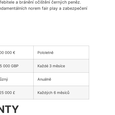
řebitele a bránění očištění černých peněz.
 fundamentálních norem fair play a zabezpečení
00 000 €
Pololetně
5 000 GBP
Každé 3 měsíce
ůzný
Anuálně
25 000 £
Každých 6 měsíců
NTY