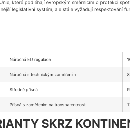
 Unie, které podléhají evropským směrnicím o protekci spot
lnější legislativní systém, ale stále vyžadují respektování
Náročná EU regulace
1
Náročná s technickým zaměřením
8
Středně přísná
R
Přísná s zaměřením na transparentnost
1
RIANTY SKRZ KONTINE