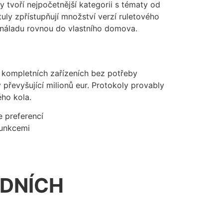
 tvoří nejpočetnější kategorii s tématy od
tuly zpřístupňují množství verzí ruletového
 náladu rovnou do vlastního domova.
 kompletních zařízeních bez potřeby
y převyšující milionů eur. Protokoly provably
ho kola.
e preferencí
funkcemi
DNÍCH