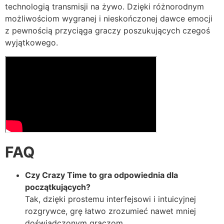
technologią transmisji na żywo. Dzięki różnorodnym
możliwościom wygranej i nieskończonej dawce emocji
z pewnością przyciąga graczy poszukujących czegoś
wyjątkowego.
FAQ
Czy Crazy Time to gra odpowiednia dla
początkujących?
Tak, dzięki prostemu interfejsowi i intuicyjnej
rozgrywce, grę łatwo zrozumieć nawet mniej
doświadczonym graczom.