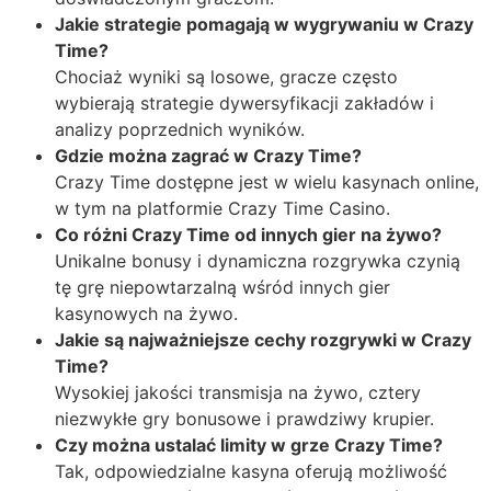
Jakie strategie pomagają w wygrywaniu w Crazy
Time?
Chociaż wyniki są losowe, gracze często
wybierają strategie dywersyfikacji zakładów i
analizy poprzednich wyników.
Gdzie można zagrać w Crazy Time?
Crazy Time dostępne jest w wielu kasynach online,
w tym na platformie Crazy Time Casino.
Co różni Crazy Time od innych gier na żywo?
Unikalne bonusy i dynamiczna rozgrywka czynią
tę grę niepowtarzalną wśród innych gier
kasynowych na żywo.
Jakie są najważniejsze cechy rozgrywki w Crazy
Time?
Wysokiej jakości transmisja na żywo, cztery
niezwykłe gry bonusowe i prawdziwy krupier.
Czy można ustalać limity w grze Crazy Time?
Tak, odpowiedzialne kasyna oferują możliwość