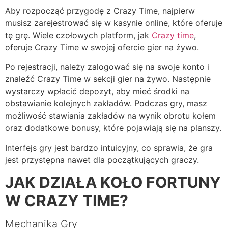
Aby rozpocząć przygodę z Crazy Time, najpierw
musisz zarejestrować się w kasynie online, które oferuje
tę grę. Wiele czołowych platform, jak
Crazy time
,
oferuje Crazy Time w swojej ofercie gier na żywo.
Po rejestracji, należy zalogować się na swoje konto i
znaleźć Crazy Time w sekcji gier na żywo. Następnie
wystarczy wpłacić depozyt, aby mieć środki na
obstawianie kolejnych zakładów. Podczas gry, masz
możliwość stawiania zakładów na wynik obrotu kołem
oraz dodatkowe bonusy, które pojawiają się na planszy.
Interfejs gry jest bardzo intuicyjny, co sprawia, że gra
jest przystępna nawet dla początkujących graczy.
JAK DZIAŁA KOŁO FORTUNY
W CRAZY TIME?
Mechanika Gry