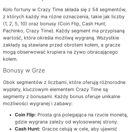
Koło fortuny w Crazy Time składa się z 54 segmentów,
z których każdy ma różne oznaczenia, takie jak liczby
(1, 2, 5, 10) oraz bonusy (Coin Flip, Cash Hunt,
Pachinko, Crazy Time). Każdy segment ma przypisaną
wartość, która określa możliwą wygraną. Wszystkie
zakłady są stawiane przed obrotem kołem, a gracze
mogą obserwować krupiera na żywo obracającego
kołem.
Bonusy w Grze
Obok segmentów z liczbami, które oferują różnorodne
wypłaty, kluczowym elementem Crazy Time są
segmenty z bonusami. Każdy bonus oferuje unikalne
możliwości wygranej i zabawy:
Coin Flip:
Prosta gra polegająca na rzucie monetą,
gdzie wygrana zależy od wylosowanej strony.
Cash Hunt:
Gracze celują w cele, aby ujawnić