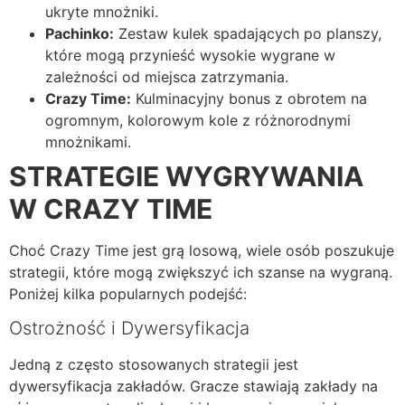
ukryte mnożniki.
Pachinko:
Zestaw kulek spadających po planszy,
które mogą przynieść wysokie wygrane w
zależności od miejsca zatrzymania.
Crazy Time:
Kulminacyjny bonus z obrotem na
ogromnym, kolorowym kole z różnorodnymi
mnożnikami.
STRATEGIE WYGRYWANIA
W CRAZY TIME
Choć Crazy Time jest grą losową, wiele osób poszukuje
strategii, które mogą zwiększyć ich szanse na wygraną.
Poniżej kilka popularnych podejść:
Ostrożność i Dywersyfikacja
Jedną z często stosowanych strategii jest
dywersyfikacja zakładów. Gracze stawiają zakłady na