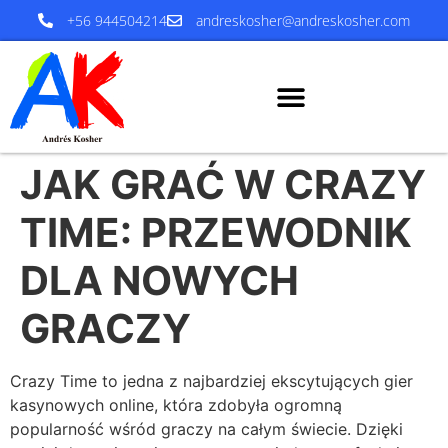
+56 944504214
andreskosher@andreskosher.com
JAK GRAĆ W CRAZY
TIME: PRZEWODNIK
DLA NOWYCH
GRACZY
Crazy Time to jedna z najbardziej ekscytujących gier
kasynowych online, która zdobyła ogromną
popularność wśród graczy na całym świecie. Dzięki