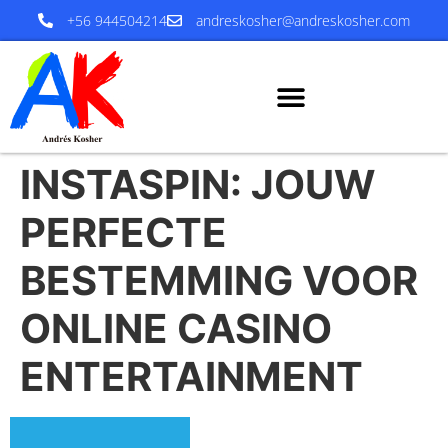
+56 944504214
andreskosher@andreskosher.com
INSTASPIN: JOUW
PERFECTE
BESTEMMING VOOR
ONLINE CASINO
ENTERTAINMENT