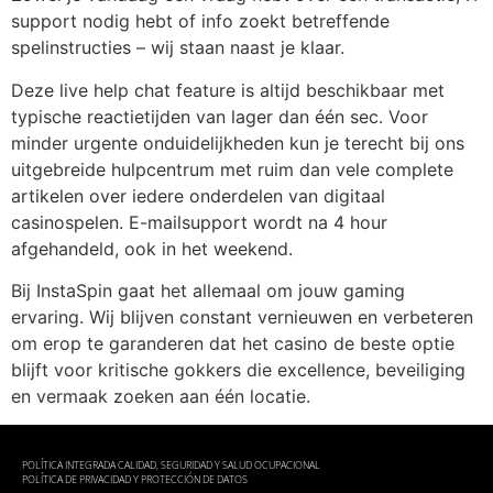
support nodig hebt of info zoekt betreffende
spelinstructies – wij staan naast je klaar.
Deze live help chat feature is altijd beschikbaar met
typische reactietijden van lager dan één sec. Voor
minder urgente onduidelijkheden kun je terecht bij ons
uitgebreide hulpcentrum met ruim dan vele complete
artikelen over iedere onderdelen van digitaal
casinospelen. E-mailsupport wordt na 4 hour
afgehandeld, ook in het weekend.
Bij InstaSpin gaat het allemaal om jouw gaming
ervaring. Wij blijven constant vernieuwen en verbeteren
om erop te garanderen dat het casino de beste optie
blijft voor kritische gokkers die excellence, beveiliging
en vermaak zoeken aan één locatie.
POLÍTICA INTEGRADA CALIDAD, SEGURIDAD Y SALUD OCUPACIONAL
POLÍTICA DE PRIVACIDAD Y PROTECCIÓN DE DATOS