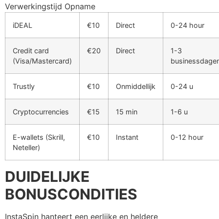
Verwerkingstijd Opname
iDEAL
€10
Direct
0-24 hour
Credit card
€20
Direct
1-3
(Visa/Mastercard)
businessdage
Trustly
€10
Onmiddellijk
0-24 u
Cryptocurrencies
€15
15 min
1-6 u
E-wallets (Skrill,
€10
Instant
0-12 hour
Neteller)
DUIDELIJKE
BONUSCONDITIES
InstaSpin hanteert een eerlijke en heldere