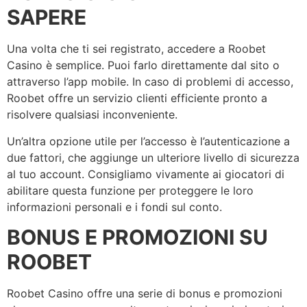
SAPERE
Una volta che ti sei registrato, accedere a Roobet
Casino è semplice. Puoi farlo direttamente dal sito o
attraverso l’app mobile. In caso di problemi di accesso,
Roobet offre un servizio clienti efficiente pronto a
risolvere qualsiasi inconveniente.
Un’altra opzione utile per l’accesso è l’autenticazione a
due fattori, che aggiunge un ulteriore livello di sicurezza
al tuo account. Consigliamo vivamente ai giocatori di
abilitare questa funzione per proteggere le loro
informazioni personali e i fondi sul conto.
BONUS E PROMOZIONI SU
ROOBET
Roobet Casino offre una serie di bonus e promozioni