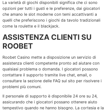
La varietà di giochi disponibili significa che ci sono
opzioni per tutti i gusti e le preferenze, dai giocatori
che amano le slot moderne con temi accattivanti a
quelli che preferiscono i giochi da tavolo tradizionali
come la roulette e il blackjack.
ASSISTENZA CLIENTI SU
ROOBET
Roobet Casino mette a disposizione un servizio di
assistenza clienti competente pronto ad aiutare con
qualsiasi problema o domanda. I giocatori possono
contattare il supporto tramite live chat, email, o
consultare la sezione delle FAQ sul sito per risolvere i
problemi più comuni.
Il personale di supporto è disponibile 24 ore su 24,
assicurando che i giocatori possano ottenere aiuto
tempestivo quando ne hanno bisogno. La cortesia e la