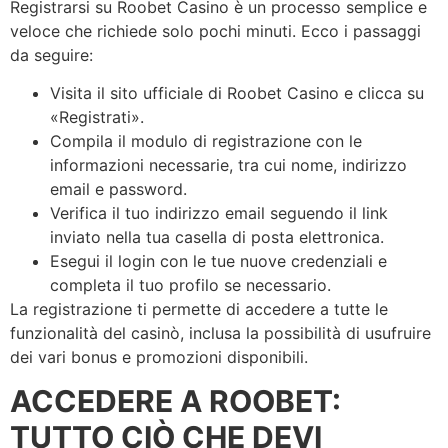
Registrarsi su Roobet Casino è un processo semplice e
veloce che richiede solo pochi minuti. Ecco i passaggi
da seguire:
Visita il sito ufficiale di Roobet Casino e clicca su
«Registrati».
Compila il modulo di registrazione con le
informazioni necessarie, tra cui nome, indirizzo
email e password.
Verifica il tuo indirizzo email seguendo il link
inviato nella tua casella di posta elettronica.
Esegui il login con le tue nuove credenziali e
completa il tuo profilo se necessario.
La registrazione ti permette di accedere a tutte le
funzionalità del casinò, inclusa la possibilità di usufruire
dei vari bonus e promozioni disponibili.
ACCEDERE A ROOBET:
TUTTO CIÒ CHE DEVI