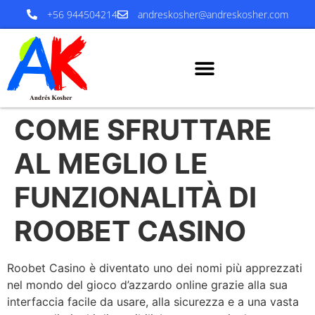
+56 944504214
andreskosher@andreskosher.com
COME SFRUTTARE
AL MEGLIO LE
FUNZIONALITÀ DI
ROOBET CASINO
Roobet Casino è diventato uno dei nomi più apprezzati
nel mondo del gioco d’azzardo online grazie alla sua
interfaccia facile da usare, alla sicurezza e a una vasta