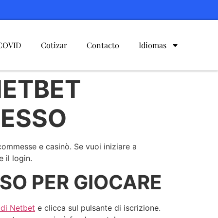
 COVID
Cotizar
Contacto
Idiomas
NETBET
CESSO
commesse e casinò. Se vuoi iniziare a
il login.
SSO PER GIOCARE
 di Netbet
e clicca sul pulsante di iscrizione.