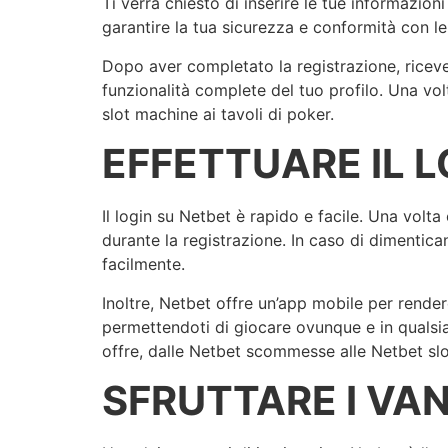
Ti verrà chiesto di inserire le tue informazi
garantire la tua sicurezza e conformità con l
Dopo aver completato la registrazione, ricevera
funzionalità complete del tuo profilo. Una vo
slot machine ai tavoli di poker.
EFFETTUARE IL 
Il login su Netbet è rapido e facile. Una volta
durante la registrazione. In caso di dimentica
facilmente.
Inoltre, Netbet offre un’app mobile per render
permettendoti di giocare ovunque e in qualsi
offre, dalle Netbet scommesse alle Netbet slo
SFRUTTARE I VA