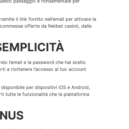
. Questo passaggio è fondamentale per
ite il link fornito nell’email per attivare le
 scommesse offerte da Netbet casinò, dalle
SEMPLICITÀ
ando l’email e la password che hai scelto
rti a riottenere l’accesso al tuo account
disponibile per dispositivi iOS e Android,
 tutte le funzionalità che la piattaforma
ONUS