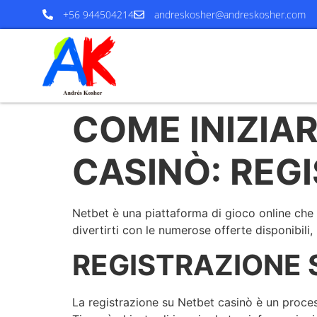
+56 944504214
andreskosher@andreskosher.com
COME INIZIA
CASINÒ: REG
Netbet è una piattaforma di gioco online che 
divertirti con le numerose offerte disponibili,
REGISTRAZIONE 
La registrazione su Netbet casinò è un process