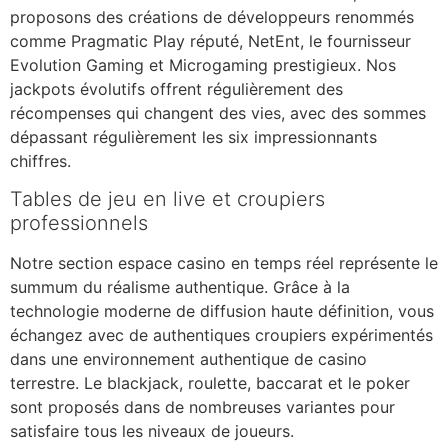
proposons des créations de développeurs renommés
comme Pragmatic Play réputé, NetEnt, le fournisseur
Evolution Gaming et Microgaming prestigieux. Nos
jackpots évolutifs offrent régulièrement des
récompenses qui changent des vies, avec des sommes
dépassant régulièrement les six impressionnants
chiffres.
Tables de jeu en live et croupiers
professionnels
Notre section espace casino en temps réel représente le
summum du réalisme authentique. Grâce à la
technologie moderne de diffusion haute définition, vous
échangez avec de authentiques croupiers expérimentés
dans une environnement authentique de casino
terrestre. Le blackjack, roulette, baccarat et le poker
sont proposés dans de nombreuses variantes pour
satisfaire tous les niveaux de joueurs.